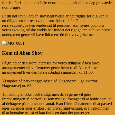
for de efterladte,
da det hele er ordnet og betalt til den dag gravstedet
skal bruges.
Er du lidt i tvivl om en skovbegravelse er det rigtige for dig kan vi
nu tilbyde en for reservation som løber i 2 år. Denne
reservationstype henvender sig til personer,
som synes godt om
vores skov og måske endda har fundet det rigtige træ at blive nedsat
under, men gerne vil have lidt mere tid til overvejelserne.
Kom til Åben Skov
På grund af den store interesse for vores tidligere Åben Skov
arrangementer vil vi fremover gerne invitere til Åben Skov
arrangement hver den første søndag i måneden kl. 11.00.
Vi mødes på parkeringspladsen på Hagenørvej lige overfor
Hagenørvej nr. 63.
Tilmelding er ikke nødvendig, men da vi gerne vil gøre
fremvisningen så personligt som muligt, forsøger vi at holde antallet
af deltagere på et passende antal. Kan I ikke få datoerne til at passe i
jeres kalender eller ønsker I en privat rundvisning, er I velkommen
til at kontakte os, så vi kan finde en dato der passer jer.